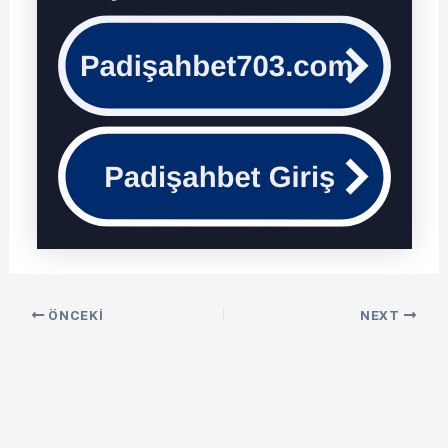
ÖNCEKI
NEXT