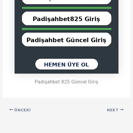
Padişahbet 825 Güncel Giriş
ÖNCEKI
NEXT