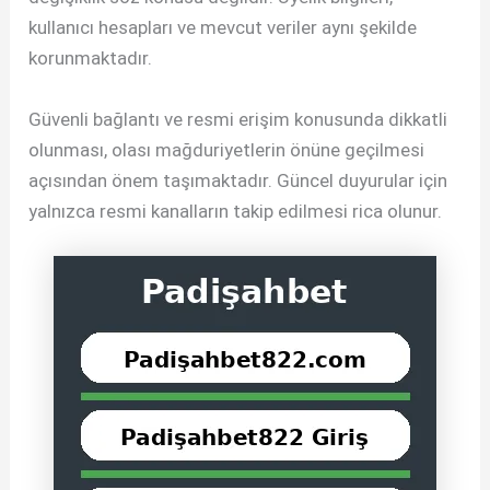
kullanıcı hesapları ve mevcut veriler aynı şekilde
korunmaktadır.
Güvenli bağlantı ve resmi erişim konusunda dikkatli
olunması, olası mağduriyetlerin önüne geçilmesi
açısından önem taşımaktadır. Güncel duyurular için
yalnızca resmi kanalların takip edilmesi rica olunur.