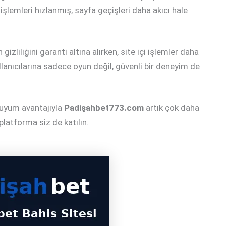
işlemleri hızlanmış, sayfa geçişleri daha akıcı hale
gizliliğini garanti altına alırken, site içi işlemler daha
ullanıcılarına sadece oyun değil, güvenli bir deneyim de
 uyum avantajıyla
Padişahbet773.com
artık çok daha
platforma siz de katılın.